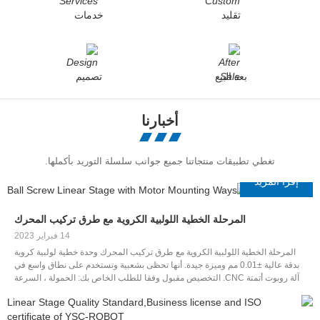
تقليد
خدمات
بعد البيع
تصميم
أخبارنا
تغطي تطبيقات منتجاتنا جميع جوانب سلسلة التوريد بأكملها.
إقرأ المزيد
المرحلة الخطية اللولبية الكروية مع طرق تركيب المحرك
14 فبراير 2023
المرحلة الخطية اللولبية الكروية مع طرق تركيب المحرك وحدة خطية لولبية كروية
بدقة عالية ±0.01 مم وميزة جيدة. أنها تحظى بشعبية وتستخدم على نطاق واسع في
آلة روبوت أتمتة CNC. التخصيص مقبول وفقا للطلب الخاص بك: الحمولة ، السرعة
القصوى ، باستخدام في إلخ الرأسي أو الأفقي .. تحتوي الوحدة الخطية CNC من النوع
اللولبي الكروي على نوعين: أحدهما من النوع شبه المغلق ، والآخر مغلق بالكامل