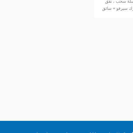
لسلة سحب ، نفق
ك سيرفو + سائق
انة ، تخصيص السكتة
اغية الفعالة الطويلة إلخ. حرك المنتجات
واليمين ، للأمام
ة والمتنقلة تزويدنا ديما