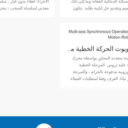
سكتة الدماغية الفعالة وما إلى ذلك.
الأجزاء: غطاء بدون غبار ، س
يم وتقديم حل لتلبية طلبه. يتكون
معدني لسلسلة السحب ، محر
حور X من المرحلة الخطية القياسية للرف
إلخ. الميزات: الثقيلة ، المت
والترس والمحور Z مصنوع من مادة فولاذية
الدم
الثقيلة لأعلى ولأسفل ، لليسار 
والخلف بسلاسة. الثابت
الخاص بك
نظام روبوت الحركة الخطية متعدد المحاور
نة متعددة المحاور بواسطة محرك
 علبة تروس. المرحلة الخطية
أوروبية مدفوعة بالحزام ، والسرعة
ر ثباتا. العرف وفقا لمتطلبات العملاء.