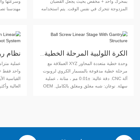
بمحرك واحد + مخفض بحيث يجعل القضبان
وسرعتها وال
المزدوجة تتحرك في نفس الوقت. يتم استخدامه
مهندسنا تصم
في العديد من الأنظمة الخطية CNC لتلبية طلب
الم
العملاء والسوق. هذا هو تخصيص المنتجات وفقا
للسكتة الدماغية الفعالة ، والحمولة ، والسرعة ،
خاصة.
والدقة ، والاستخدام وما إلى ذلك. إذا كان لديك
هذا الطلب اللطيف، الثابتة والمتنقلة لا تترددوا في
الاتصال بنا و
الكرة اللولبية المرحلة الخطية مع هيكل العملاقة
وحدة خطية متعددة المحاور XYZ العملاقة مع
عملية متزام
مرحلة خطية مدفوعة بالمسمار الكروي لروبوت
واحد فقط +
آلة CNC. دقة عالية: ±0.01 مم ، متانة ، عملية
القياسية ال
سهلة. نوعان: شبه مغلق ومغلق بالكامل. OEM
العالية وأكث
هو موضع ترحيب.