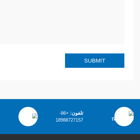
تلفون:
+86-
18988727157