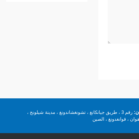
ن:
رقم 3 ، طريق جيانكانغ ، تشونغشاندونغ ، مدينة شيلونج ،
وان ، قوانغدونغ ، الصين