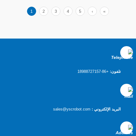
±0.01 مم ، سلسلة YTS شبه مغلقة ، سلسلة
YCS مغلقة بالكامل ، وحدة خطية بسيطة من
1
2
3
4
5
›
»
سلسلة KK ، سلسلة YGS مضمنة
تلفون:
+86-18988727157
البريد الإلكتروني :
sales@yscrobot.com