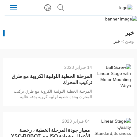
خبر
وطن
>
خبر
14 فبراير 2023
المرحلة الخطية اللولبية الكروية مع طرق
تركيب المحرك
المرحلة الخطية اللولبية الكروية مع طرق تركيب
المحرك وحدة خطية لولبية كروية بدقة عالية
±0.01 مم وميزة جيدة. إنها شائعة وتستخدم على
نطاق واسع في آلة الروبوت الآلي باستخدام
الحاسب الآلي. التخصيص مقبول وفقا لطلبك:
الحمولة ، السرعة القصوى ، باستخدام الرأسي أو
04 فبراير 2023
الأفقي إلخ. الوحدة الخطية CNC من نوع الكرة
معيار جودة المرحلة الخطية ، رخصة
اللولبية لها نوعان: أحدهما من النوع شبه المغلق ،
والآخر مغلق بالكامل
الأعمال وشهادة ISO من YSC-ROBOT