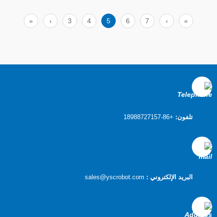
يتم تشغيلها بواسطة محركات أو مشغلات أخرى ،
والتي يتم التحكم فيها بواسطة أنظمة إلكترونية
لتحقيق تحديد المواقع بدقة والتحكم في السرعة.
«
‹
3
4
5
6
7
›
»
1. تاي
تلفون:
+86-18988727157
البريد الإلكتروني :
sales@yscrobot.com