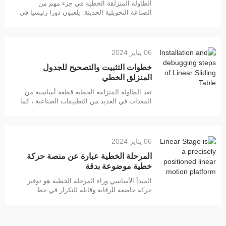
الطاولة المنزلقة الخطية هي جزء مهم من
الصناعة التحويلية الحديثة. يلعبون دورا رئيسيا في
مجموعة متنوعة من الآلات والمعدات ، بما في
ذلك معدات الأتمتة والروبوتات ومعدات القياس
الدقيقة. وظيفة الجدول المنزلق الخطي تتمثل
الوظيفة الرئيسية للجدول المنزلق الخطي في
06 يناير 2024
توفير حركة خطية دقيقة ويمكن التحكم فيها. هذا
خطوات التثبيت والتصحيح للجدول
أمر بالغ الأهمية للعديد من عمليات التصنيع
الحديثة ، مثل
المنزلق الخطي
تعد الطاولة المنزلقة الخطية قطعة أساسية من
المعدات في العديد من التطبيقات الصناعية ، كما
أن تركيبها وتشغيلها أمر بالغ الأهمية لأداء المعدات
وكفاءتها. فيما يلي بعض الخطوات لتثبيت وتصحيح
الجدول المنزلق الخطي. الخطوة 1: التحضير قبل
البدء في تثبيت الجدول المنزلق الخطي ، تحتاج
06 يناير 2024
أولا إلى التأكد من أن جميع المكونات جاهزة وأن
منطقة العمل هي cl
المرحلة الخطية عبارة عن منصة حركة
خطية موضوعة بدقة
المبدأ الأساسي وراء المرحلة الخطية هو توفير
حركة خاضعة للرقابة وقابلة للتكرار في خط
مستقيم. يتم تحقيق ذلك من خلال استخدام
قضبان ومحامل دقيقة الآلات تتيح حركة سلسة
ودقيقة. تتكون المرحلة عادة من منصة متحركة